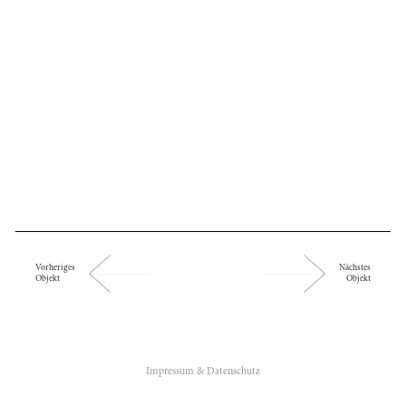
| in Planung
Vorheriges
Nächstes
Objekt
Objekt
ÜBER UNS
Impressum & Datenschutz